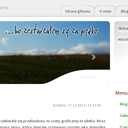
 2014
Strona główna
O mnie
Blo
Blog
Dodano: 27.12.2013, 19:19:56
Gale
zekiwała się przebudowy to szaty graficznej to silnika. Wraz
O wi
nowa skóra, która obecnie ustawiona została jako domyślna