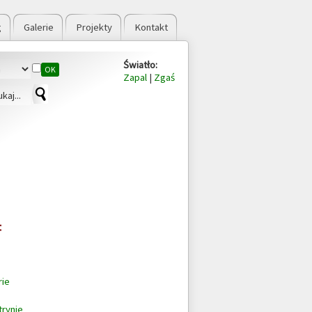
g
Galerie
Projekty
Kontakt
Światło:
OK
Zapal
|
Zgaś
rie
trynie