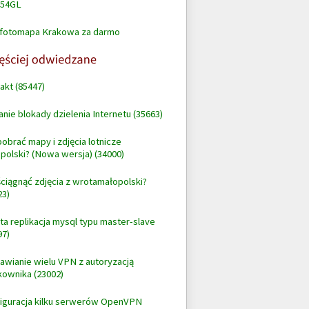
54GL
fotomapa Krakowa za darmo
akt (85447)
anie blokady dzielenia Internetu (35663)
pobrać mapy i zdjęcia lotnicze
polski? (Nowa wersja) (34000)
ściągnąć zdjęcia z wrotamałopolski?
23)
ta replikacja mysql typu master-slave
97)
awianie wielu VPN z autoryzacją
kownika (23002)
iguracja kilku serwerów OpenVPN