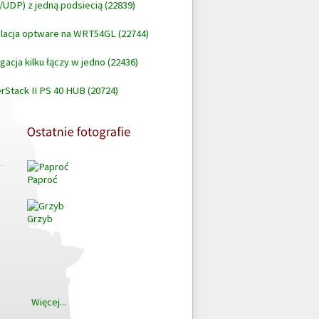
/UDP) z jedną podsiecią (22839)
alacja optware na WRT54GL (22744)
gacja kilku łączy w jedno (22436)
rStack II PS 40 HUB (20724)
Paproć
Grzyb
Więcej...