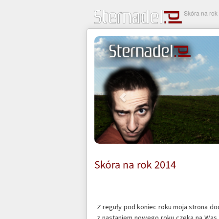
Skóra na rok
Z reguły pod koniec roku moja strona doc
z nastaniem nowego roku czeka na Was 