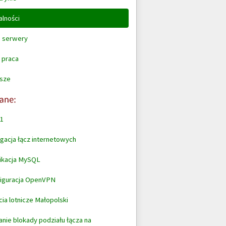
alności
 serwery
 praca
sze
1
gacja łącz internetowych
ikacja MySQL
iguracja OpenVPN
cia lotnicze Małopolski
anie blokady podziału łącza na